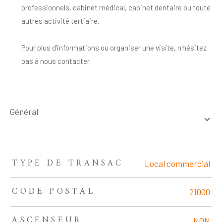
professionnels, cabinet médical, cabinet dentaire ou toute
autres activité tertiaire.
Pour plus d'informations ou organiser une visite, n'hésitez
pas à nous contacter.
général
TYPE DE TRANSAC
TRAD_ZEPHYR_Caracteristique
TRAD_ZEPHYR_Valeurs
Local commercial
CODE POSTAL
21000
ASCENSEUR
NON