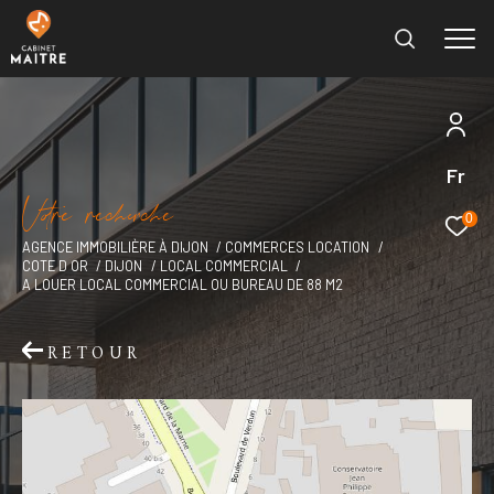
Fr
Effectuer une recherche
V
o
r
e
r
e
c
e
c
e
et trouver le bien qui correspond à vos critères
0
AGENCE IMMOBILIÈRE À DIJON
COMMERCES LOCATION
COTE D OR
DIJON
LOCAL COMMERCIAL
Type
A LOUER LOCAL COMMERCIAL OU BUREAU DE 88 M2
d'offre
Location immobilier professionnel
RETOUR
Type
de
Type de bien
bien
Ville