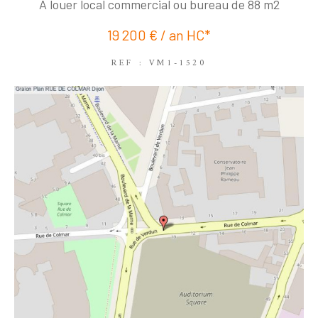
COUPS DE COEUR
EXCLUSIVITÉS
A louer local commercial ou bureau de 88 m2
NOUVEAUTÉS
19 200 € / an
HC*
REF : VM1-1520
RECHERCHER