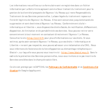
Les informations recueillies sur ce formulaire sont enregistrées dans un fichier
informatisé par La Boite Immo agissant comme Sous-traitant du traitement pour la
gestion de la clientèle/prospects de l'Agence / du Réseau qui reste Responsable du
Traitement de vos Données personnelles. La base légale du traitement repose sur
l'intérêt légitime de l'Agence / du Réseau. Elles sont conservées jusqu'à demande de
suppression et sont destinées à l'Agence / au Réseau. Conformément à la loi «
informatique et libertés », vous disposez des droits d’accès, de rectification, d’effacement,
d’opposition, de limitation et de portabilité de vos données. Vous pouvez retirer votre
consentement à tout moment en contactant directement l’Agence / Le Réseau.
Consultez le site
https://cnil.fr/fr
pour plus d’informations sur vos droits. Si vous
estimez, après avoir contacté l'Agence / le Réseau, que vos droits « Informatique et
Libertés » ne sont pas respectés, vous pouvez adresser une réclamation à la CNIL. Nous
vous informons de l’existence de la liste d'opposition au démarchage téléphonique «
Bloctel », sur laquelle vous pouvez vous inscrire ici :
https://www.bloctel.gouv.fr
. Dans le
cadre de la protection des Données personnelles, nous vous invitons à ne pas inscrire de
Données sensibles dans le champ de saisie libre.
Ce site est protégé par reCAPTCHA, les
Politiques de Confidentialité
et es
Conditions d'ut
ilisation
de Google s'appliquent.