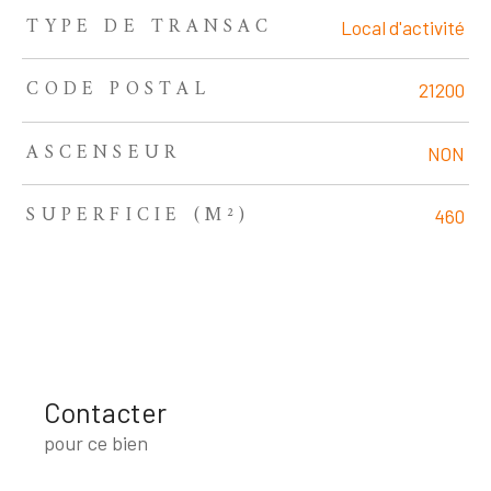
TYPE DE TRANSAC
TRAD_ZEPHYR_Caracteristique
TRAD_ZEPHYR_Valeurs
Local d'activité
CODE POSTAL
21200
ASCENSEUR
NON
SUPERFICIE (M²)
460
Contacter
pour ce bien