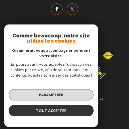
Comme beaucoup, notre site
utilise les cookies
Adhérents
On aimerait vous accompagner pendant
votre visite.
En poursuivant, vous acceptez l'utilisation des
cookies par ce site, afin de vous proposer des
contenus adaptés et réaliser des statistiques !
PARAMÉTRER
© 2026 | Tous droits réservés | Traduction powered by Google |
Nos honoraires
Plan du site
Mentions légales
Admin
Nos liens
Politique RGPD
Cookies
TOUT ACCEPTER