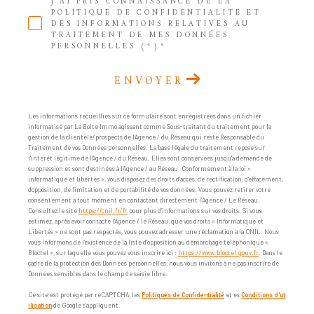
J'AI PRIS CONNAISSANCE DE LA
POLITIQUE DE CONFIDENTIALITÉ ET
DES INFORMATIONS RELATIVES AU
TRAITEMENT DE MES DONNÉES
PERSONNELLES (*)*
ENVOYER
Les informations recueillies sur ce formulaire sont enregistrées dans un fichier
informatisé par La Boite Immo agissant comme Sous-traitant du traitement pour la
gestion de la clientèle/prospects de l'Agence / du Réseau qui reste Responsable du
Traitement de vos Données personnelles. La base légale du traitement repose sur
l'intérêt légitime de l'Agence / du Réseau. Elles sont conservées jusqu'à demande de
suppression et sont destinées à l'Agence / au Réseau. Conformément à la loi «
informatique et libertés », vous disposez des droits d’accès, de rectification, d’effacement,
d’opposition, de limitation et de portabilité de vos données. Vous pouvez retirer votre
consentement à tout moment en contactant directement l’Agence / Le Réseau.
Consultez le site
https://cnil.fr/fr
pour plus d’informations sur vos droits. Si vous
estimez, après avoir contacté l'Agence / le Réseau, que vos droits « Informatique et
Libertés » ne sont pas respectés, vous pouvez adresser une réclamation à la CNIL. Nous
vous informons de l’existence de la liste d'opposition au démarchage téléphonique «
Bloctel », sur laquelle vous pouvez vous inscrire ici :
https://www.bloctel.gouv.fr
. Dans le
cadre de la protection des Données personnelles, nous vous invitons à ne pas inscrire de
Données sensibles dans le champ de saisie libre.
Ce site est protégé par reCAPTCHA, les
Politiques de Confidentialité
et es
Conditions d'ut
ilisation
de Google s'appliquent.