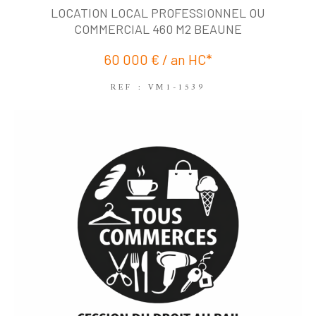
COUPS DE COEUR
EXCLUSIVITÉS
LOCATION LOCAL PROFESSIONNEL OU
NOUVEAUTÉS
COMMERCIAL 460 M2 BEAUNE
60 000 € / an
HC*
RECHERCHER
REF : VM1-1539