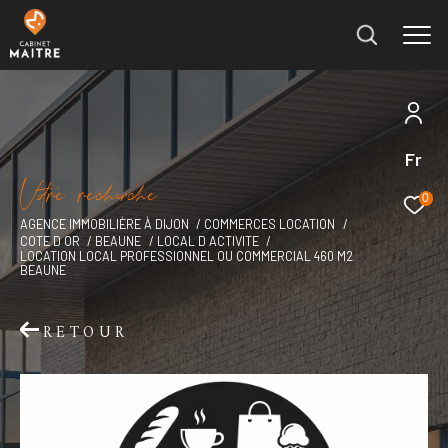
Fr
Effectuer une recherche
V
o
r
e
r
e
c
e
c
e
et trouver le bien qui correspond à vos critères
0
AGENCE IMMOBILIÈRE À DIJON
COMMERCES LOCATION
COTE D OR
BEAUNE
LOCAL D ACTIVITE
Type
LOCATION LOCAL PROFESSIONNEL OU COMMERCIAL 460 M2
d'offre
Location immobilier professionnel
BEAUNE
Type
RETOUR
de
Type de bien
bien
Ville