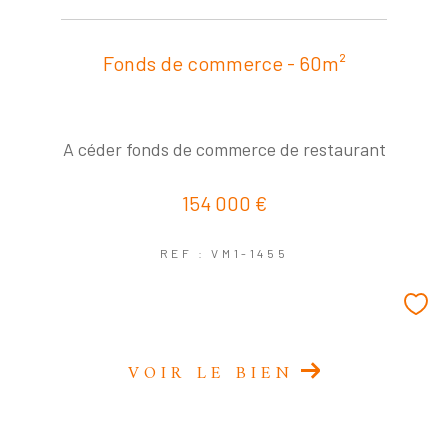
COUPS DE COEUR
EXCLUSIVITÉS
NOUVEAUTÉS
Fonds de commerce - 60m²
RECHERCHER
A céder fonds de commerce de restaurant
154 000 €
REF : VM1-1455
VOIR LE BIEN