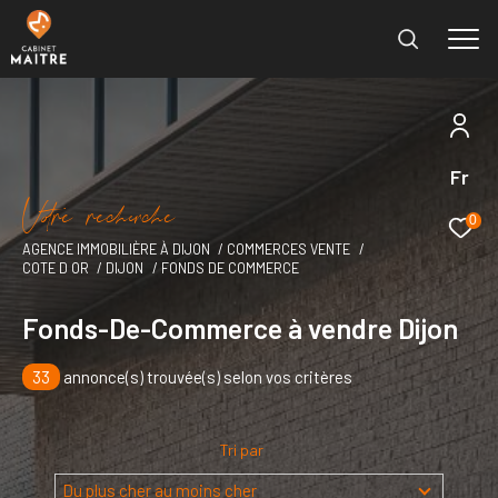
Fr
Effectuer une recherche
V
o
r
e
r
e
c
e
c
e
et trouver le bien qui correspond à vos critères
0
AGENCE IMMOBILIÈRE À DIJON
COMMERCES VENTE
COTE D OR
DIJON
FONDS DE COMMERCE
Type
d'offre
Vente immobilier professionnel
Fonds-De-Commerce à vendre Dijon
Type
de
33
annonce(s) trouvée(s) selon vos critères
Type de bien
bien
Ville
Tri par
Du plus cher au moins cher