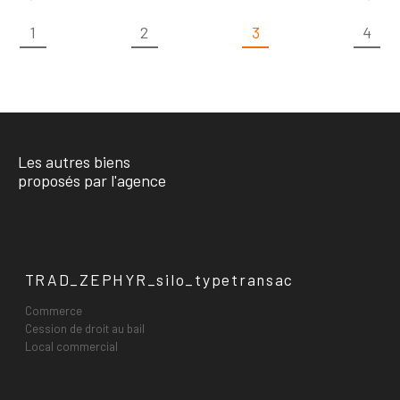
1
2
3
4
Les autres biens
proposés par l'agence
TRAD_ZEPHYR_silo_typetransac
Commerce
Cession de droit au bail
Local commercial