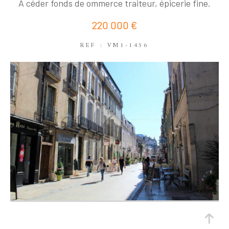
COUPS DE COEUR
EXCLUSIVITÉS
A céder fonds de ommerce traiteur, épicerie fine.
NOUVEAUTÉS
220 000 €
REF : VM1-1456
RECHERCHER