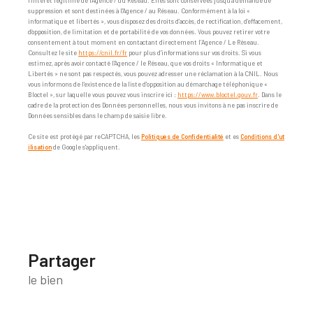
l'intérêt légitime de l'Agence / du Réseau. Elles sont conservées jusqu'à demande de
suppression et sont destinées à l'Agence / au Réseau. Conformément à la loi «
informatique et libertés », vous disposez des droits d’accès, de rectification, d’effacement,
d’opposition, de limitation et de portabilité de vos données. Vous pouvez retirer votre
consentement à tout moment en contactant directement l’Agence / Le Réseau.
Consultez le site
https://cnil.fr/fr
pour plus d’informations sur vos droits. Si vous
estimez, après avoir contacté l'Agence / le Réseau, que vos droits « Informatique et
Libertés » ne sont pas respectés, vous pouvez adresser une réclamation à la CNIL. Nous
vous informons de l’existence de la liste d'opposition au démarchage téléphonique «
Bloctel », sur laquelle vous pouvez vous inscrire ici :
https://www.bloctel.gouv.fr
. Dans le
cadre de la protection des Données personnelles, nous vous invitons à ne pas inscrire de
Données sensibles dans le champ de saisie libre.
Ce site est protégé par reCAPTCHA, les
Politiques de Confidentialité
et es
Conditions d'ut
ilisation
de Google s'appliquent.
partager
le bien