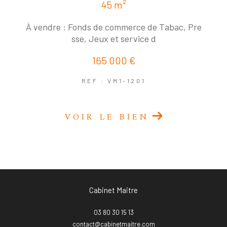
45 m²
À vendre : Fonds de commerce de Tabac, Pre
sse, Jeux et service d
165 000 €
REF : VM1-1201
VOIR LE BIEN
Cabinet Maitre
03 80 30 15 13
contact@cabinetmaitre.com