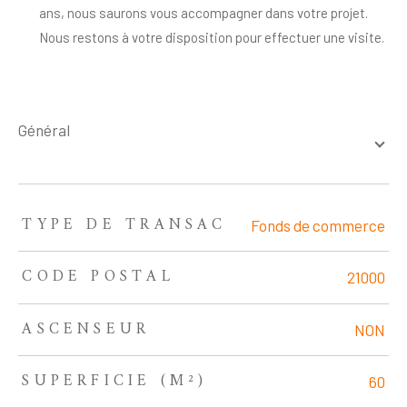
ans, nous saurons vous accompagner dans votre projet.
Nous restons à votre disposition pour effectuer une visite.
général
TYPE DE TRANSAC
TRAD_ZEPHYR_Caracteristique
TRAD_ZEPHYR_Valeurs
Fonds de commerce
CODE POSTAL
21000
ASCENSEUR
NON
SUPERFICIE (M²)
60