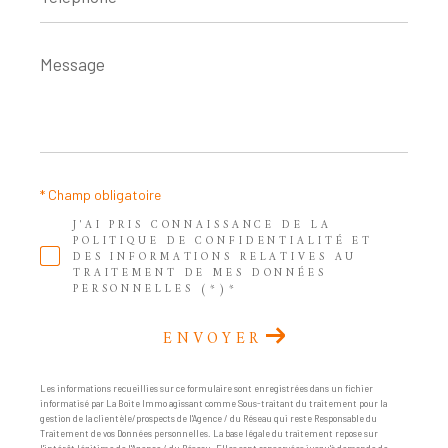
Message
*
* Champ obligatoire
J'AI PRIS CONNAISSANCE DE LA
POLITIQUE DE CONFIDENTIALITÉ ET
DES INFORMATIONS RELATIVES AU
TRAITEMENT DE MES DONNÉES
PERSONNELLES (*)*
ENVOYER
Les informations recueillies sur ce formulaire sont enregistrées dans un fichier
informatisé par La Boite Immo agissant comme Sous-traitant du traitement pour la
gestion de la clientèle/prospects de l'Agence / du Réseau qui reste Responsable du
Traitement de vos Données personnelles. La base légale du traitement repose sur