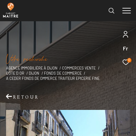
Fr
Effectuer une recherche
V
o
r
e
r
e
c
e
c
e
et trouver le bien qui correspond à vos critères
0
AGENCE IMMOBILIÈRE À DIJON
COMMERCES VENTE
COTE D OR
DIJON
FONDS DE COMMERCE
Type
A CEDER FONDS DE OMMERCE TRAITEUR EPICERIE FINE
d'offre
Vente immobilier professionnel
RETOUR
Type
de
Type de bien
bien
Ville