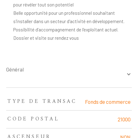
pour révéler tout son potentiel
Belle opportunité pour un professionnel souhaitant
s'installer dans un secteur d'activité en développement.
Possibilité d’accompagnement de l'exploitant actuel.
Dossier et visite sur rendez vous
général
TYPE DE TRANSAC
TRAD_ZEPHYR_Caracteristique
TRAD_ZEPHYR_Valeurs
Fonds de commerce
CODE POSTAL
21000
ASCENSEUR
NON