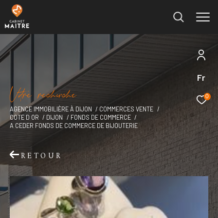
Fr
Effectuer une recherche
V
o
r
e
r
e
c
e
c
e
et trouver le bien qui correspond à vos critères
0
AGENCE IMMOBILIÈRE À DIJON
COMMERCES VENTE
COTE D OR
DIJON
FONDS DE COMMERCE
Type
A CEDER FONDS DE COMMERCE DE BIJOUTERIE
d'offre
Vente immobilier professionnel
RETOUR
Type
de
Type de bien
bien
Ville