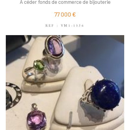
COUPS DE COEUR
EXCLUSIVITÉS
A céder fonds de commerce de bijouterie
NOUVEAUTÉS
77 000 €
REF : VM1-1536
RECHERCHER