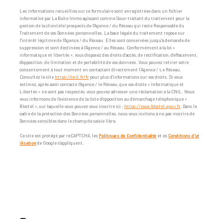
Les informations recueillies sur ce formulaire sont enregistrées dans un fichier
informatisé par La Boite Immo agissant comme Sous-traitant du traitement pour la
gestion de la clientèle/prospects de l'Agence / du Réseau qui reste Responsable du
Traitement de vos Données personnelles. La base légale du traitement repose sur
l'intérêt légitime de l'Agence / du Réseau. Elles sont conservées jusqu'à demande de
suppression et sont destinées à l'Agence / au Réseau. Conformément à la loi «
informatique et libertés », vous disposez des droits d’accès, de rectification, d’effacement,
d’opposition, de limitation et de portabilité de vos données. Vous pouvez retirer votre
consentement à tout moment en contactant directement l’Agence / Le Réseau.
Consultez le site
https://cnil.fr/fr
pour plus d’informations sur vos droits. Si vous
estimez, après avoir contacté l'Agence / le Réseau, que vos droits « Informatique et
Libertés » ne sont pas respectés, vous pouvez adresser une réclamation à la CNIL. Nous
vous informons de l’existence de la liste d'opposition au démarchage téléphonique «
Bloctel », sur laquelle vous pouvez vous inscrire ici :
https://www.bloctel.gouv.fr
. Dans le
cadre de la protection des Données personnelles, nous vous invitons à ne pas inscrire de
Données sensibles dans le champ de saisie libre.
Ce site est protégé par reCAPTCHA, les
Politiques de Confidentialité
et es
Conditions d'ut
ilisation
de Google s'appliquent.