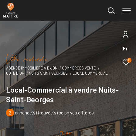
Fr
Effectuer une recherche
V
o
r
e
r
e
c
e
c
e
et trouver le bien qui correspond à vos critères
0
AGENCE IMMOBILIÈRE À DIJON
COMMERCES VENTE
COTE D OR
NUITS SAINT GEORGES
LOCAL COMMERCIAL
Type
d'offre
Vente immobilier professionnel
Local-Commercial à vendre Nuits-
Saint-Georges
Type
de
Type de bien
bien
2
annonce(s) trouvée(s) selon vos critères
Ville
Tri par