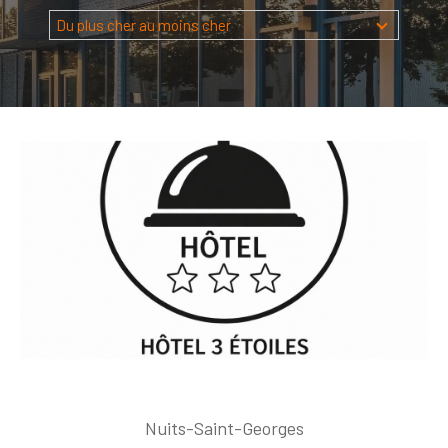
Budget
Du plus cher au moins cher
Budget
Surface
Surface
Pièces
Pièces
Référence
AFFINER LES CRITÈRES
TERRASSE
PARKING
PISCINE
FILTRER PAR
Nuits-Saint-Georges