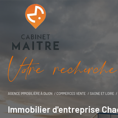
V
o
r
e
r
e
c
e
c
e
AGENCE IMMOBILIÈRE À DIJON
COMMERCES VENTE
SAONE ET LOIRE
Immobilier d'entreprise Ch