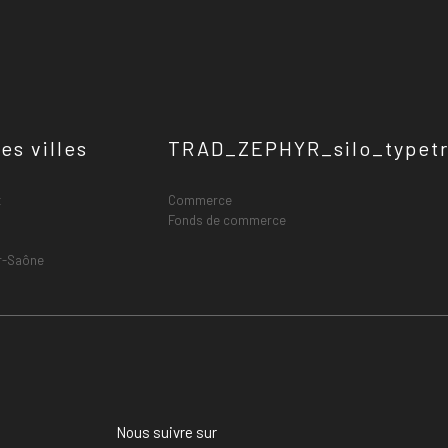
es villes
TRAD_ZEPHYR_silo_typet
t
Commerce
Fonds de commerce
r-Saône
Nous suivre sur