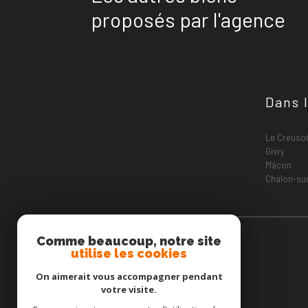
proposés par l'agence
Dans l
Le Creuso
Givry
Mâcon
Chalon-su
Comme beaucoup, notre site
utilise les cookies
On aimerait vous accompagner pendant
votre visite.
Cabinet Maitre