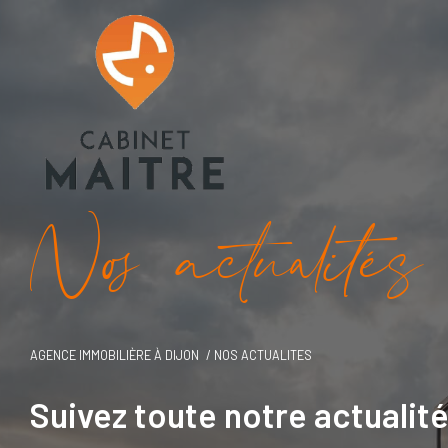
N
o
a
c
t
u
a
i
é
s
AGENCE IMMOBILIÈRE À DIJON
NOS ACTUALITES
Suivez toute notre actualit