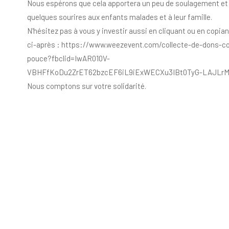
Nous espérons que cela apportera un peu de soulagement et
quelques sourires aux enfants malades et à leur famille.
N'hésitez pas à vous y investir aussi en cliquant ou en copiant
ci-après : https://www.weezevent.com/collecte-de-dons-c
pouce?fbclid=IwAR010V-
VBHFfKoDu2ZrET62bzcEF6iL9iExWECXu3IBt0TyG-LAJLr
Nous comptons sur votre solidarité.