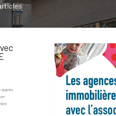
articles
avec
E
e auprès
son
mbre