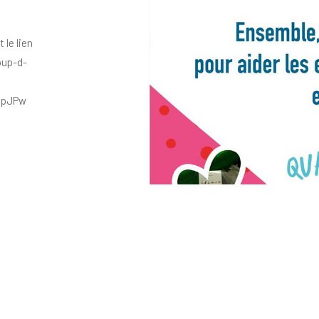
 le lien
oup-d-
MpJPw