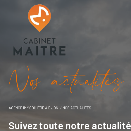
N
o
a
c
t
u
a
i
é
s
AGENCE IMMOBILIÈRE À DIJON
NOS ACTUALITES
Suivez toute notre actualit